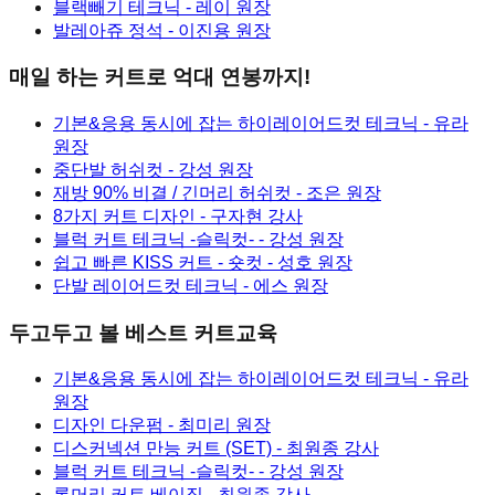
블랙빼기 테크닉
- 레이 원장
발레아쥬 정석
- 이진용 원장
매일 하는 커트로 억대 연봉까지!
기본&응용 동시에 잡는 하이레이어드컷 테크닉
- 유라
원장
중단발 허쉬컷
- 강성 원장
재방 90% 비결 / 긴머리 허쉬컷
- 조은 원장
8가지 커트 디자인
- 구자현 강사
블럭 커트 테크닉 -슬릭컷-
- 강성 원장
쉽고 빠른 KISS 커트 - 숏컷
- 성호 원장
단발 레이어드컷 테크닉
- 에스 원장
두고두고 볼 베스트 커트교육
기본&응용 동시에 잡는 하이레이어드컷 테크닉
- 유라
원장
디자인 다운펌
- 최미리 원장
디스커넥션 만능 커트 (SET)
- 최원종 강사
블럭 커트 테크닉 -슬릭컷-
- 강성 원장
롱머리 커트 베이직
- 최원종 강사