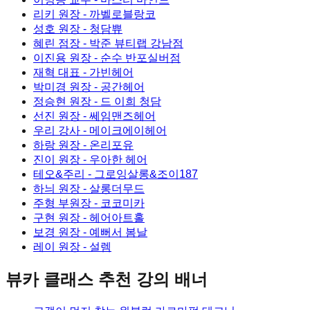
리키 원장
- 까벨로블랑코
성호 원장
- 청담쀼
혜린 점장
- 박준 뷰티랩 강남점
이진용 원장
- 순수 반포실버점
재혁 대표
- 가빈헤어
박미경 원장
- 공간헤어
정승현 원장
- 드 이희 청담
선진 원장
- 쎄임맨즈헤어
우리 강사
- 메이크에이헤어
하랑 원장
- 온리포유
진이 원장
- 우아한 헤어
테오&주리
- 그로잉살롱&조이187
하늬 원장
- 살롱더무드
주형 부원장
- 코코미카
구현 원장
- 헤어아트홀
보경 원장
- 예뻐서 봄날
레이 원장
- 설렘
뷰카 클래스
추천 강의 배너