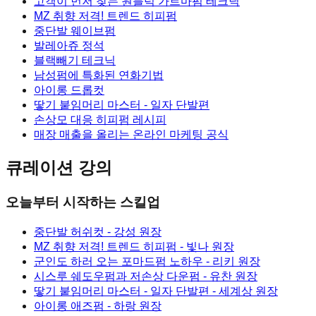
고객이 먼저 찾는 원블럭 가르마펌 테크닉
MZ 취향 저격! 트렌드 히피펌
중단발 웨이브펌
발레아쥬 정석
블랙빼기 테크닉
남성펌에 특화된 연화기법
아이롱 드롭컷
땋기 붙임머리 마스터 - 일자 단발편
손상모 대응 히피펌 레시피
매장 매출을 올리는 온라인 마케팅 공식
큐레이션 강의
오늘부터 시작하는 스킬업
중단발 허쉬컷
- 강성 원장
MZ 취향 저격! 트렌드 히피펌
- 빛나 원장
군인도 하러 오는 포마드펌 노하우
- 리키 원장
시스루 쉐도우펌과 저손상 다운펌
- 유찬 원장
땋기 붙임머리 마스터 - 일자 단발편
- 세계상 원장
아이롱 애즈펌
- 하랑 원장