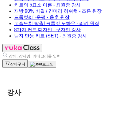
커트의 5요소 이론
- 최원종 강사
재방 90% 비결 / 긴머리 허쉬컷
- 조은 원장
드롭컷&다운펌
- 용훈 원장
고슴도치 탈출! 크롭컷 노하우
- 리키 원장
8가지 커트 디자인
- 구자현 강사
남자 만능 커트 (SET)
- 최원종 강사
장바구니
로그인
강사