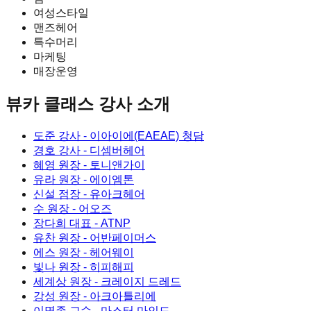
여성스타일
맨즈헤어
특수머리
마케팅
매장운영
뷰카 클래스
강사 소개
도준 강사
- 이아이에(EAEAE) 청담
경호 강사
- 디셈버헤어
혜영 원장
- 토니앤가이
유라 원장
- 에이엠톤
신설 점장
- 유아크헤어
수 원장
- 어오즈
장다희 대표
- ATNP
유찬 원장
- 어반페이머스
에스 원장
- 헤어웨이
빛나 원장
- 히피해피
세계상 원장
- 크레이지 드레드
강성 원장
- 아크아틀리에
이명종 교수
- 마스터 마인드