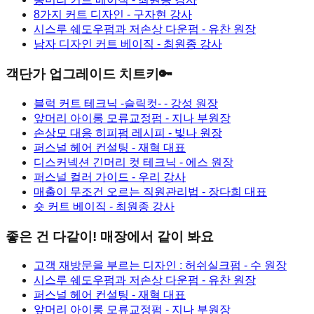
8가지 커트 디자인
- 구자현 강사
시스루 쉐도우펌과 저손상 다운펌
- 유찬 원장
남자 디자인 커트 베이직
- 최원종 강사
객단가 업그레이드 치트키🔑
블럭 커트 테크닉 -슬릭컷-
- 강성 원장
앞머리 아이롱 모류교정펌
- 지나 부원장
손상모 대응 히피펌 레시피
- 빛나 원장
퍼스널 헤어 컨설팅
- 재혁 대표
디스커넥션 긴머리 컷 테크닉
- 에스 원장
퍼스널 컬러 가이드
- 우리 강사
매출이 무조건 오르는 직원관리법
- 장다희 대표
숏 커트 베이직
- 최원종 강사
좋은 건 다같이! 매장에서 같이 봐요
고객 재방문을 부르는 디자인 : 허쉬실크펌
- 수 원장
시스루 쉐도우펌과 저손상 다운펌
- 유찬 원장
퍼스널 헤어 컨설팅
- 재혁 대표
앞머리 아이롱 모류교정펌
- 지나 부원장